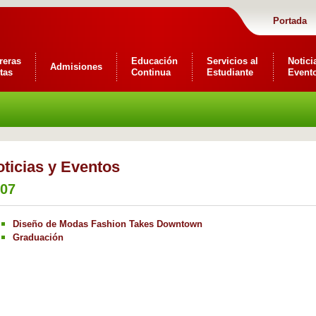
Portada
reras
Educación
Servicios al
Notici
Admisiones
tas
Continua
Estudiante
Event
ticias y Eventos
07
Diseño de Modas Fashion Takes Downtown
Graduación