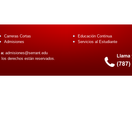
Carreras Cortas
Educación Continua
Admisiones
Servicios al Estudiante
 a:
admisiones@serrant.edu
 los derechos están reservados.