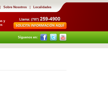
|
Sobre Nosotros
|
Localidades
as y
os
Síguenos en: